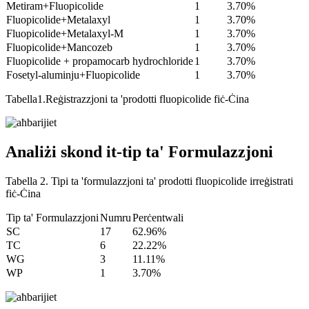
Metiram+Fluopicolide
1
3.70%
Fluopicolide+Metalaxyl
1
3.70%
Fluopicolide+Metalaxyl-M
1
3.70%
Fluopicolide+Mancozeb
1
3.70%
Fluopicolide + propamocarb hydrochloride
1
3.70%
Fosetyl-aluminju+Fluopicolide
1
3.70%
Tabella1.Reġistrazzjoni ta 'prodotti fluopicolide fiċ-Ċina
Analiżi skond it-tip ta' Formulazzjoni
Tabella 2. Tipi ta 'formulazzjoni ta' prodotti fluopicolide irreġistrati
fiċ-Ċina
Tip ta' Formulazzjoni
Numru
Perċentwali
SC
17
62.96%
TC
6
22.22%
WG
3
11.11%
WP
1
3.70%