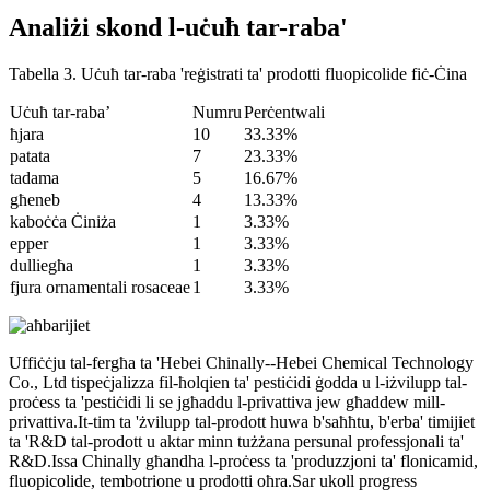
Analiżi skond l-uċuħ tar-raba'
Tabella 3. Uċuħ tar-raba 'reġistrati ta' prodotti fluopicolide fiċ-Ċina
Uċuħ tar-raba’
Numru
Perċentwali
ħjara
10
33.33%
patata
7
23.33%
tadama
5
16.67%
għeneb
4
13.33%
kaboċċa Ċiniża
1
3.33%
epper
1
3.33%
dulliegħa
1
3.33%
fjura ornamentali rosaceae
1
3.33%
Uffiċċju tal-fergħa ta 'Hebei Chinally--Hebei Chemical Technology
Co., Ltd tispeċjalizza fil-ħolqien ta' pestiċidi ġodda u l-iżvilupp tal-
proċess ta 'pestiċidi li se jgħaddu l-privattiva jew għaddew mill-
privattiva.It-tim ta 'żvilupp tal-prodott huwa b'saħħtu, b'erba' timijiet
ta 'R&D tal-prodott u aktar minn tużżana persunal professjonali ta'
R&D.Issa Chinally għandha l-proċess ta 'produzzjoni ta' flonicamid,
fluopicolide, tembotrione u prodotti oħra.Sar ukoll progress