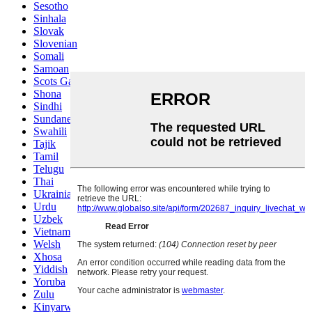
Sesotho
Sinhala
Slovak
Slovenian
Somali
Samoan
Scots Gaelic
Shona
Sindhi
Sundanese
Swahili
Tajik
Tamil
Telugu
Thai
Ukrainian
Urdu
Uzbek
Vietnamese
Welsh
Xhosa
Yiddish
Yoruba
Zulu
Kinyarwanda