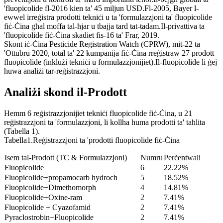
'fluopicolide fl-2016 kien ta' 45 miljun USD.Fl-2005, Bayer l-
ewwel irreġistra prodotti tekniċi u ta 'formulazzjoni ta' fluopicolide
fiċ-Ċina għal moffa tal-ħjar u tbajja tard tat-tadam.Il-privattiva ta
'fluopicolide fiċ-Ċina skadiet fis-16 ta' Frar, 2019.
Skont iċ-Ċina Pesticide Registration Watch (CPRW), mit-22 ta
'Ottubru 2020, total ta' 22 kumpanija fiċ-Ċina rreġistraw 27 prodott
fluopicolide (inklużi tekniċi u formulazzjonijiet).Il-fluopicolide li ġej
huwa analiżi tar-reġistrazzjoni.
Analiżi skond il-Prodott
Hemm 6 reġistrazzjonijiet tekniċi fluopicolide fiċ-Ċina, u 21
reġistrazzjoni ta 'formulazzjoni, li kollha huma prodotti ta' taħlita
(Tabella 1).
Tabella1.Reġistrazzjoni ta 'prodotti fluopicolide fiċ-Ċina
Isem tal-Prodott (TC & Formulazzjoni)
Numru
Perċentwali
Fluopicolide
6
22.22%
Fluopicolide+propamocarb hydroch
5
18.52%
Fluopicolide+Dimethomorph
4
14.81%
Fluopicolide+Oxine-ram
2
7.41%
Fluopicolide + Cyazofamid
2
7.41%
Pyraclostrobin+Fluopicolide
2
7.41%