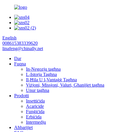
English
008615383339620
linafeng@chinally.net
Dar
Fuqna
In-Negozju tagħna
L-Istorja Taghna
Il-Ħila U l-Vantaġġ Tagħna
Viżjoni, Missjoni, Valuri, Għanijiet tagħna
Unur tagħna
Prodotti
Insettiċida
Acaricide
Funġiċida
Erbiċida
Intermedju
Aħbarijiet