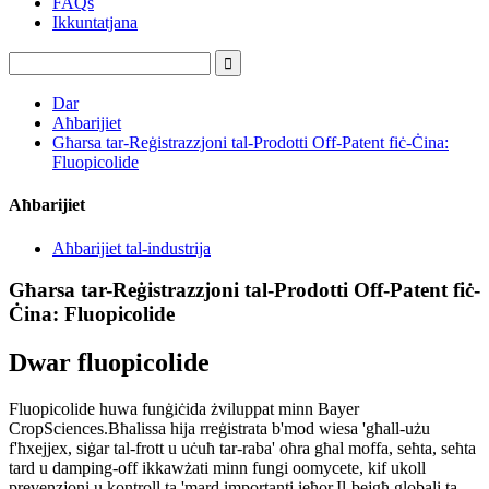
FAQs
Ikkuntatjana
Dar
Aħbarijiet
Għarsa tar-Reġistrazzjoni tal-Prodotti Off-Patent fiċ-Ċina:
Fluopicolide
Aħbarijiet
Aħbarijiet tal-industrija
Għarsa tar-Reġistrazzjoni tal-Prodotti Off-Patent fiċ-
Ċina: Fluopicolide
Dwar fluopicolide
Fluopicolide huwa funġiċida żviluppat minn Bayer
CropSciences.Bħalissa hija rreġistrata b'mod wiesa 'għall-użu
f'ħxejjex, siġar tal-frott u uċuħ tar-raba' oħra għal moffa, seħta, seħta
tard u damping-off ikkawżati minn fungi oomycete, kif ukoll
prevenzjoni u kontroll ta 'mard importanti ieħor.Il-bejgħ globali ta