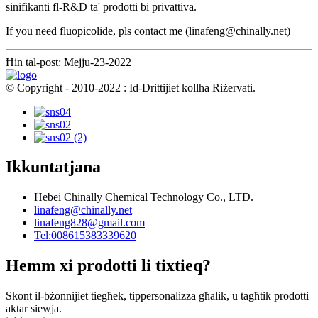
sinifikanti fl-R&D ta' prodotti bi privattiva.
If you need fluopicolide, pls contact me (linafeng@chinally.net)
Ħin tal-post: Mejju-23-2022
© Copyright - 2010-2022 : Id-Drittijiet kollha Riżervati.
Ikkuntatjana
Hebei Chinally Chemical Technology Co., LTD.
linafeng@chinally.net
linafeng828@gmail.com
Tel:008615383339620
Hemm xi prodotti li tixtieq?
Skont il-bżonnijiet tiegħek, tippersonalizza għalik, u tagħtik prodotti
aktar siewja.