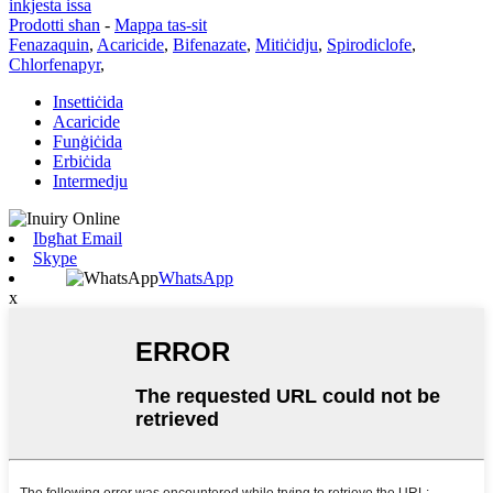
inkjesta issa
Prodotti sħan
-
Mappa tas-sit
Fenazaquin
,
Acaricide
,
Bifenazate
,
Mitiċidju
,
Spirodiclofe
,
Chlorfenapyr
,
Insettiċida
Acaricide
Funġiċida
Erbiċida
Intermedju
Ibgħat Email
Skype
WhatsApp
x