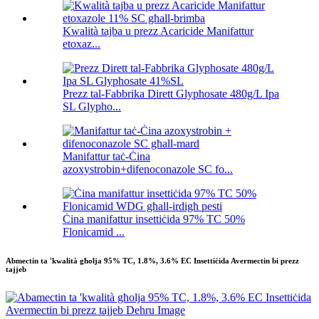
Kwalità tajba u prezz Acaricide Manifattur
etoxaz...
Prezz tal-Fabbrika Dirett Glyphosate 480g/L Ipa
SL Glypho...
Manifattur taċ-Ċina
azoxystrobin+difenoconazole SC fo...
Ċina manifattur insettiċida 97% TC 50%
Flonicamid ...
Abmectin ta 'kwalità għolja 95% TC, 1.8%, 3.6% EC Insettiċida Avermectin bi prezz
tajjeb