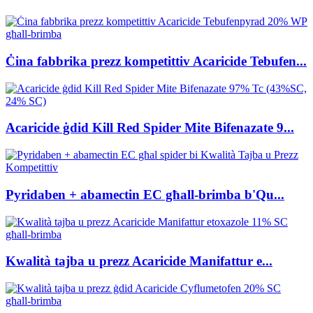
Ċina fabbrika prezz kompetittiv Acaricide Tebufen...
Acaricide ġdid Kill Red Spider Mite Bifenazate 9...
Pyridaben + abamectin EC għall-brimba b'Qu...
Kwalità tajba u prezz Acaricide Manifattur e...