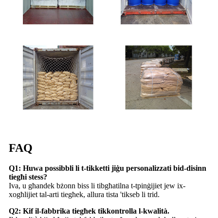
FAQ
Q1: Huwa possibbli li t-tikketti jiġu personalizzati bid-disinn
tiegħi stess?
Iva, u għandek bżonn biss li tibgħatilna t-tpinġijiet jew ix-
xogħlijiet tal-arti tiegħek, allura tista 'tikseb li trid.
Q2: Kif il-fabbrika tiegħek tikkontrolla l-kwalità.