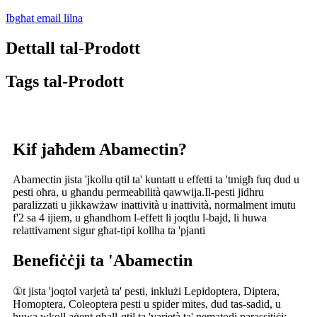
Ibgħat email lilna
Dettall tal-Prodott
Tags tal-Prodott
Kif jaħdem Abamectin?
Abamectin jista 'jkollu qtil ta' kuntatt u effetti ta 'tmigħ fuq dud u
pesti oħra, u għandu permeabilità qawwija.Il-pesti jidhru
paralizzati u jikkawżaw inattività u inattività, normalment imutu
f'2 sa 4 ijiem, u għandhom l-effett li joqtlu l-bajd, li huwa
relattivament sigur għat-tipi kollha ta 'pjanti
Benefiċċji ta 'Abamectin
①t jista 'joqtol varjetà ta' pesti, inklużi Lepidoptera, Diptera,
Homoptera, Coleoptera pesti u spider mites, dud tas-sadid, u
huwa wkoll aġent għall-qtil ta 'varjetà ta' nematodi parassitiċi;