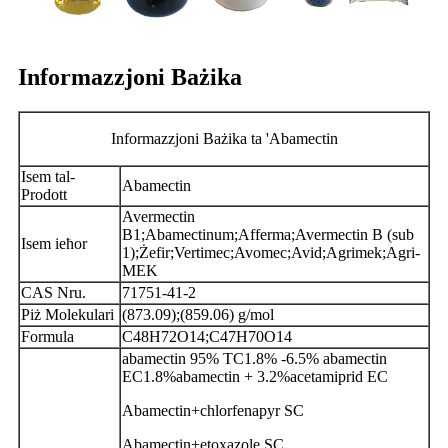
Informazzjoni Bażika
Informazzjoni Bażika ta 'Abamectin
Isem tal-
Abamectin
Prodott
Avermectin
B1;Abamectinum;Afferma;Avermectin B (sub
Isem ieħor
1);Żefir;Vertimec;Avomec;Avid;Agrimek;Agri-
MEK
CAS Nru.
71751-41-2
Piż Molekulari
(873.09);(859.06) g/mol
Formula
C48H72O14;C47H70O14
abamectin 95% TC1.8% -6.5% abamectin
EC1.8%abamectin + 3.2%acetamiprid EC
Abamectin+chlorfenapyr SC
Abamectin+etoxazole SC