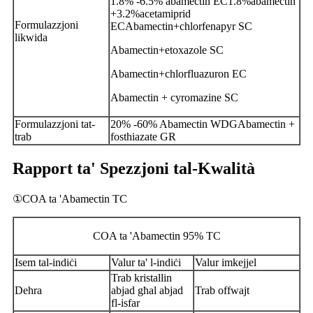
1.8% -6.5% abamectin EC1.8%abamectin
+3.2%acetamiprid
Formulazzjoni
ECAbamectin+chlorfenapyr SC
likwida
Abamectin+etoxazole SC
Abamectin+chlorfluazuron EC
Abamectin + cyromazine SC
Formulazzjoni tat-
20% -60% Abamectin WDGAbamectin +
trab
fosthiazate GR
Rapport ta' Spezzjoni tal-Kwalità
①COA ta 'Abamectin TC
COA ta 'Abamectin 95% TC
Isem tal-indiċi
Valur ta' l-indiċi
Valur imkejjel
Trab kristallin
Dehra
abjad għal abjad
Trab offwajt
fl-isfar