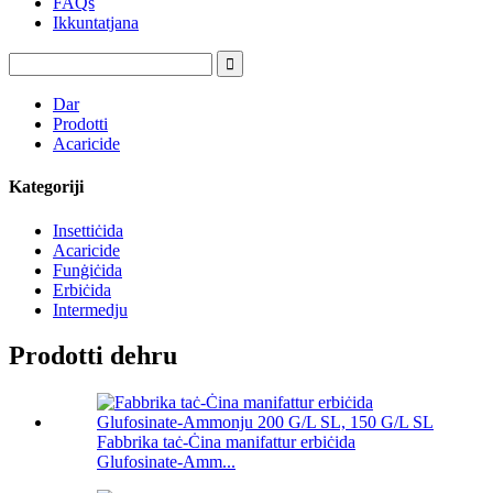
FAQs
Ikkuntatjana
Dar
Prodotti
Acaricide
Kategoriji
Insettiċida
Acaricide
Funġiċida
Erbiċida
Intermedju
Prodotti dehru
Fabbrika taċ-Ċina manifattur erbiċida
Glufosinate-Amm...