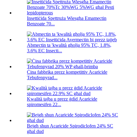
Insettiċida Spettruża Wiesgħa Emamectin
Benzoate 70...
Abmectin ta 'kwalità għolja 95% TC, 1.8%,
3.6% EC Insecti...
Ċina fabbrika prezz kompetittiv Acaricide
Tebufenpyrad...
Kwalità tajba u prezz ġdid Acaricide
spiromesifen 22...
Bejgħ sħun Acaricide Spirodiclofen 24% SC
għal dud