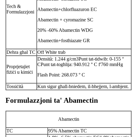
Tech &
Abamectin+chlorfluazuron EC
Formulazzjoni
Abamectin + cyromazine SC
20% -60% Abamectin WDG
Abamectin+fosthiazate GR
Dehra għal TC
Off White trab
Densità: 1.244 g/cm3Punt tat-tidwib: 0-155 °
CPunt tat-togħlija: 940.912 ° C f'760 mmHg
Proprjetajiet
fiżiċi u kimiċi
Flash Point: 268.073 ° C
Tossiċità
Kun sigur għall-bniedem, il-bhejjem, l-ambjent.
Formulazzjoni ta' Abamectin
Abamectin
TC
95% Abamectin TC