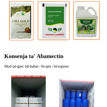
Konsenja ta' Abamectin
Mod tal-ġarr: bil-baħar / bl-ajru / bl-espress