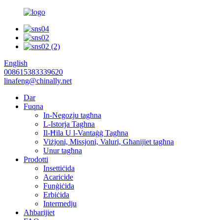
English
008615383339620
linafeng@chinally.net
Dar
Fuqna
In-Negozju tagħna
L-Istorja Taghna
Il-Ħila U l-Vantaġġ Tagħna
Viżjoni, Missjoni, Valuri, Għanijiet tagħna
Unur tagħna
Prodotti
Insettiċida
Acaricide
Funġiċida
Erbiċida
Intermedju
Aħbarijiet