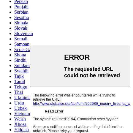
Persian
Punjabi
Serbian
Sesotho
Sinhala
Slovak
Slovenian
Somali
Samoan
Scots Gaelic
Shona
Sindhi
Sundanese
Swahili
Tajik
Tamil
Telugu
Thai
Ukrainian
Urdu
Uzbek
Vietnamese
Welsh
Xhosa
Yiddish