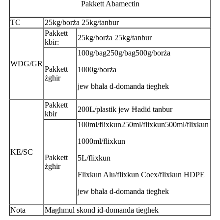
Pakkett Abamectin
TC
25kg/borża 25kg/tanbur
Pakkett
25kg/borża 25kg/tanbur
kbir:
100g/bag250g/bag500g/borża
WDG/GR
Pakkett
1000g/borża
żgħir
jew bħala d-domanda tiegħek
Pakkett
200L/plastik jew Ħadid tanbur
kbir
100ml/flixkun250ml/flixkun500ml/flixkun
1000ml/flixkun
KE/SC
Pakkett
5L/flixkun
żgħir
Flixkun Alu/flixkun Coex/flixkun HDPE
jew bħala d-domanda tiegħek
Nota
Magħmul skond id-domanda tiegħek