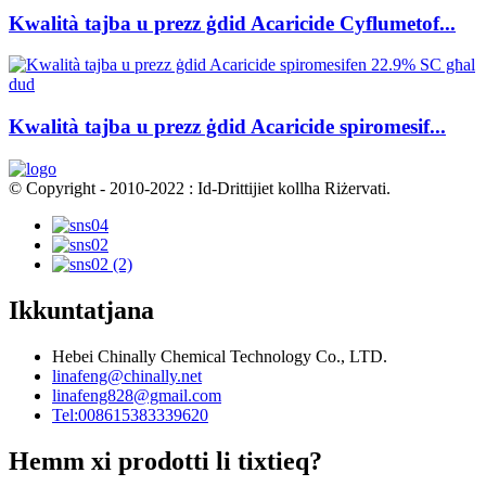
Kwalità tajba u prezz ġdid Acaricide Cyflumetof...
Kwalità tajba u prezz ġdid Acaricide spiromesif...
© Copyright - 2010-2022 : Id-Drittijiet kollha Riżervati.
Ikkuntatjana
Hebei Chinally Chemical Technology Co., LTD.
linafeng@chinally.net
linafeng828@gmail.com
Tel:008615383339620
Hemm xi prodotti li tixtieq?