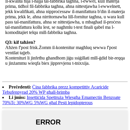
Il-kwalità hija l-ħajja tal-fabbrika tagħna, l-ewwel, kull materja
prima, tidħol fil-fabbrika tagħna, aħna nittestjawha l-ewwelnett,
jekk kwalifikati, aħna nipproċessaw il-manifattura b'din il-materja
prima, jekk le, aħna nirritornawha lill-fornitur tagħna, u wara kull
pass tal-manifattura, aħna se nittestjawha, u mbagħad il-proċess
tal-manifattura kollu lest, se nagħmlu t-test finali qabel ma l-
komoditajiet telqu mill-fabbrika tagħna.
Q3: kif taħżen?
Aħżen f'post frisk.Żomm il-kontenitur magħluq sewwa f'post
ventilat tajjeb.
Kontenituri li jinfetħu għandhom jiġu ssiġillati mill-ġdid bir-reqqa
u jinżammu wieqfa biex jipprevjenu t-tnixxija.
Preċedenti:
Ċina fabbrika prezz kompetittiv Acaricide
Tebufenpyrad 20% WP għall-brimba
Li jmiss:
Insettiċida Spettruża Wiesgħa Emamectin Benzoate
70%Tc 30%WG 5%WG għal Pesti lepidopterous