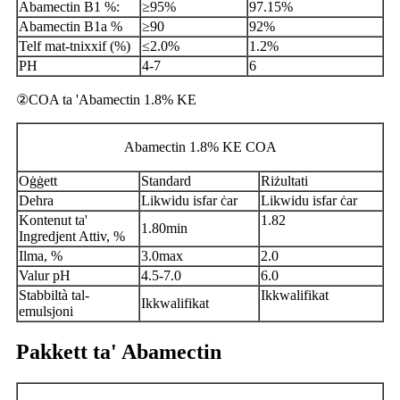
Abamectin B1 %:
≥95%
97.15%
Abamectin B1a %
≥90
92%
Telf mat-tnixxif (%)
≤2.0%
1.2%
PH
4-7
6
②COA ta 'Abamectin 1.8% KE
Abamectin 1.8% KE COA
Oġġett
Standard
Riżultati
Dehra
Likwidu isfar ċar
Likwidu isfar ċar
Kontenut ta'
1.82
1.80min
Ingredjent Attiv, %
Ilma, %
3.0max
2.0
Valur pH
4.5-7.0
6.0
Stabbiltà tal-
Ikkwalifikat
Ikkwalifikat
emulsjoni
Pakkett ta' Abamectin