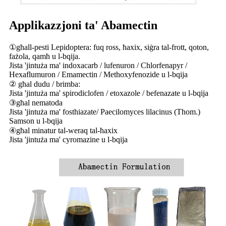
Applikazzjoni ta' Abamectin
①għall-pesti Lepidoptera: fuq ross, ħaxix, siġra tal-frott, qoton,
fażola, qamħ u l-bqija.
Jista 'jintuża ma' indoxacarb / lufenuron / Chlorfenapyr /
Hexaflumuron / Emamectin / Methoxyfenozide u l-bqija
② għal dudu / brimba:
Jista 'jintuża ma' spirodiclofen / etoxazole / befenazate u l-bqija
③għal nematoda
Jista 'jintuża ma' fosthiazate/ Paecilomyces lilacinus (Thom.)
Samson u l-bqija
④għal minatur tal-weraq tal-ħaxix
Jista 'jintuża ma' cyromazine u l-bqija