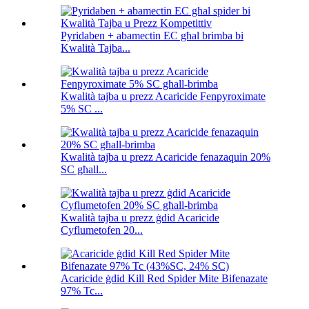
Pyridaben + abamectin EC għal brimba bi
Kwalità Tajba...
Kwalità tajba u prezz Acaricide Fenpyroximate
5% SC ...
Kwalità tajba u prezz Acaricide fenazaquin 20%
SC għall...
Kwalità tajba u prezz ġdid Acaricide
Cyflumetofen 20...
Acaricide ġdid Kill Red Spider Mite Bifenazate
97% Tc...