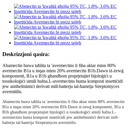
Deskrizzjoni qasira:
Abamectin huwa taħlita ta 'avermectins li fiha aktar minn 80%
avermectin B1a u inqas minn 20% avermectin B1b.Dawn iż-żewġ
komponenti, B1a u B1b għandhom proprjetajiet bijoloġiċi u
tossikoloġiċi simili ħafna.L-avermectins huma komposti insettiċidi
jew antihelmintiċi derivati ​​mill-batterju tal-ħamrija Streptomyces
avermitilis.
Abamectin huwa taħlita ta 'avermectins li fiha aktar minn 80% avermectin
B1a u inqas minn 20% avermectin B1b.Dawn iż-żewġ komponenti, B1a u
B1b għandhom proprjetajiet bijoloġiċi u tossikoloġiċi simili ħafna.L-
avermectins huma komposti insettiċidi jew antihelmintiċi derivati ​​mill-
batterju tal-ħamrija Streptomyces avermitilis.