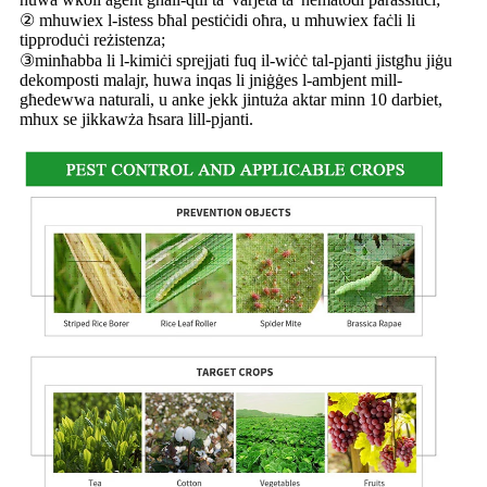
② mhuwiex l-istess bħal pestiċidi oħra, u mhuwiex faċli li
tipproduċi reżistenza;
③minħabba li l-kimiċi sprejjati fuq il-wiċċ tal-pjanti jistgħu jiġu
dekomposti malajr, huwa inqas li jniġġes l-ambjent mill-
għedewwa naturali, u anke jekk jintuża aktar minn 10 darbiet,
mhux se jikkawża ħsara lill-pjanti.