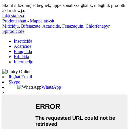
Skont il-bżonnijiet tiegħek, tippersonalizza għalik, u tagħtik prodotti
aktar siewja.
inkjesta issa
Prodotti sħan
-
Mappa tas-sit
Mitiċidju
,
Bifenazate
,
Acaricide
,
Fenazaquin
,
Chlorfenapyr
,
Spirodiclofe
,
Insettiċida
Acaricide
Funġiċida
Erbiċida
Intermedju
Ibgħat Email
Skype
WhatsApp
x