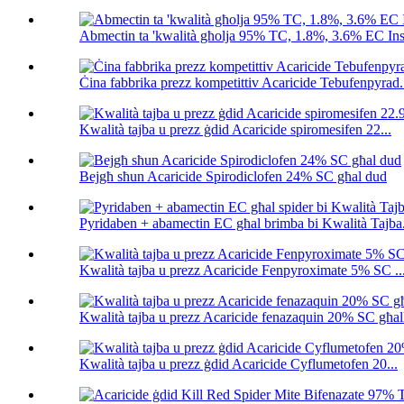
Abmectin ta 'kwalità għolja 95% TC, 1.8%, 3.6% EC Inse
Ċina fabbrika prezz kompetittiv Acaricide Tebufenpyrad.
Kwalità tajba u prezz ġdid Acaricide spiromesifen 22...
Bejgħ sħun Acaricide Spirodiclofen 24% SC għal dud
Pyridaben + abamectin EC għal brimba bi Kwalità Tajba.
Kwalità tajba u prezz Acaricide Fenpyroximate 5% SC ..
Kwalità tajba u prezz Acaricide fenazaquin 20% SC għall
Kwalità tajba u prezz ġdid Acaricide Cyflumetofen 20...