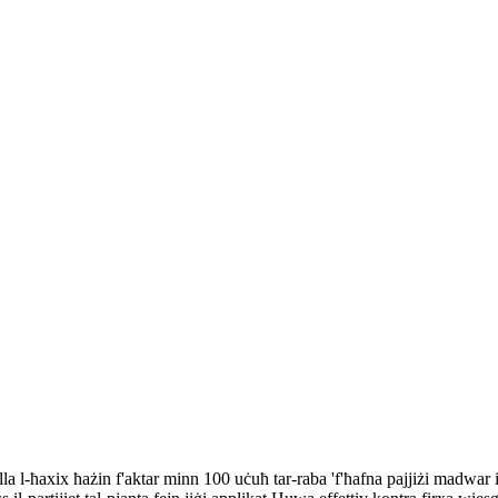
lla l-ħaxix ħażin f'aktar minn 100 uċuħ tar-raba 'f'ħafna pajjiżi madwa