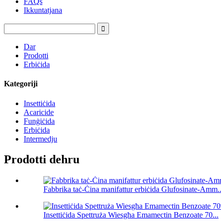
FAQs
Ikkuntatjana
Dar
Prodotti
Erbiċida
Kategoriji
Insettiċida
Acaricide
Funġiċida
Erbiċida
Intermedju
Prodotti dehru
Fabbrika taċ-Ċina manifattur erbiċida Glufosinate-Amm..
Insettiċida Spettruża Wiesgħa Emamectin Benzoate 70...