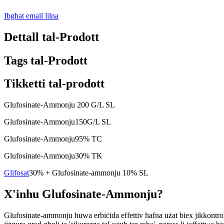
Ibgħat email lilna
Dettall tal-Prodott
Tags tal-Prodott
Tikketti tal-prodott
Glufosinate-Ammonju 200 G/L SL
Glufosinate-Ammonju
150
G/L SL
Glufosinate-Ammonju
95% TC
Glufosinate-Ammonju
30% TK
Glifosat
30% + Glufosinate-ammonju 10% SL
X'inhu Glufosinate-Ammonju?
Glufosinate-ammonju huwa erbiċida effettiv ħafna użat biex jikkontro