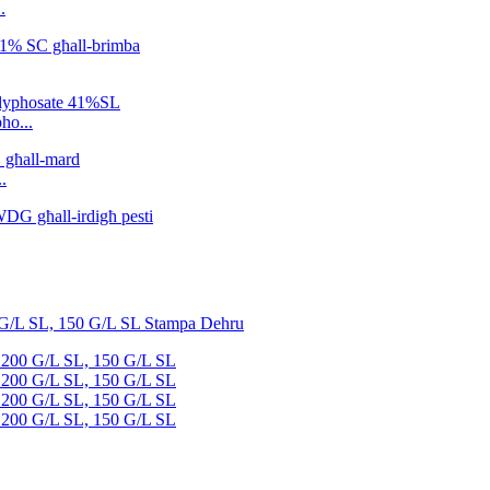
.
ho...
.