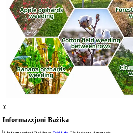
①
Informazzjoni Bażika