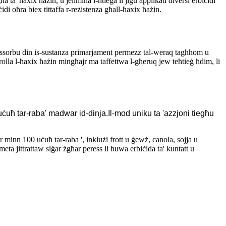
ħa ta 'ħaxix ħażin, u jelimina l-ħtieġa li jiġu applikati diversi erbiċidi
idi oħra biex tittaffa r-reżistenza għall-ħaxix ħażin.
i jassorbu din is-sustanza primarjament permezz tal-weraq tagħhom u
trolla l-ħaxix ħażin mingħajr ma taffettwa l-għeruq jew teħtieġ ħdim, li
 'uċuħ tar-raba' madwar id-dinja.Il-mod uniku ta 'azzjoni tiegħu
r minn 100 uċuħ tar-raba ', inklużi frott u ġewż, canola, sojja u
ta jittrattaw siġar żgħar peress li huwa erbiċida ta' kuntatt u