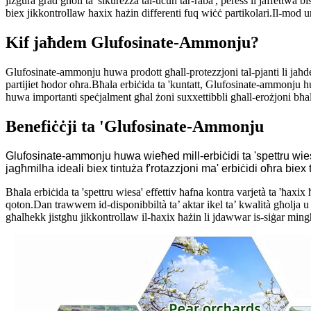
jiżgura grad għoli ta 'sikurezza tal-uċuħ tar-raba', peress li jaffettwa bi
biex jikkontrollaw ħaxix ħażin differenti fuq wiċċ partikolari.Il-mod uni
Kif jaħdem Glufosinate-Ammonju?
Glufosinate-ammonju huwa prodott għall-protezzjoni tal-pjanti li jaħde
partijiet ħodor oħra.Bħala erbiċida ta 'kuntatt, Glufosinate-ammonju hu
huwa importanti speċjalment għal żoni suxxettibbli għall-erożjoni bħal
Benefiċċji ta 'Glufosinate-Ammonju
Glufosinate-ammonju huwa wieħed mill-erbiċidi ta 'spettru wiesa' 
jagħmilha ideali biex tintuża f'rotazzjoni ma' erbiċidi oħra biex t
Bħala erbiċida ta 'spettru wiesa' effettiv ħafna kontra varjetà ta 'ħaxi
qoton.Dan trawwem id-disponibbiltà ta’ aktar ikel ta’ kwalità għolja u 
għalhekk jistgħu jikkontrollaw il-ħaxix ħażin li jdawwar is-siġar ming