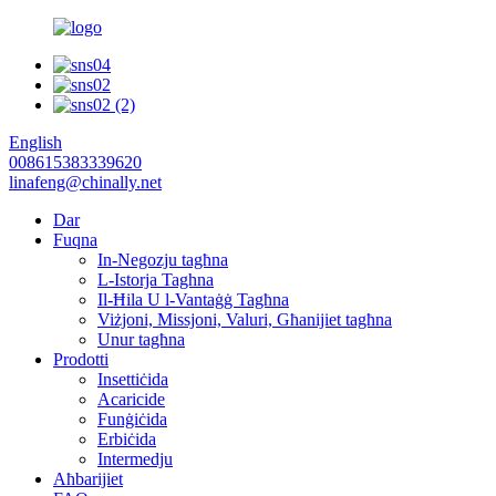
English
008615383339620
linafeng@chinally.net
Dar
Fuqna
In-Negozju tagħna
L-Istorja Taghna
Il-Ħila U l-Vantaġġ Tagħna
Viżjoni, Missjoni, Valuri, Għanijiet tagħna
Unur tagħna
Prodotti
Insettiċida
Acaricide
Funġiċida
Erbiċida
Intermedju
Aħbarijiet