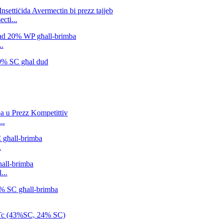
cti...
..
..
.
...