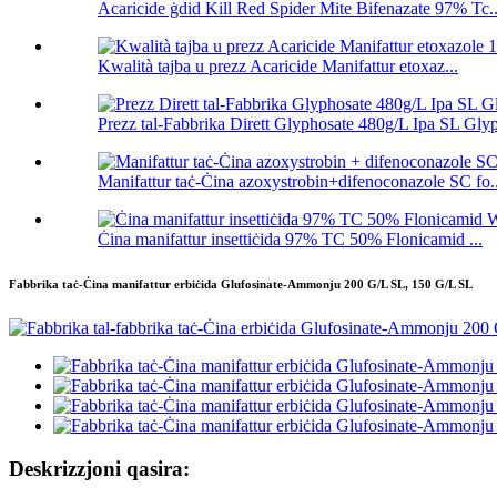
Acaricide ġdid Kill Red Spider Mite Bifenazate 97% Tc..
Kwalità tajba u prezz Acaricide Manifattur etoxaz...
Prezz tal-Fabbrika Dirett Glyphosate 480g/L Ipa SL Glyp
Manifattur taċ-Ċina azoxystrobin+difenoconazole SC fo..
Ċina manifattur insettiċida 97% TC 50% Flonicamid ...
Fabbrika taċ-Ċina manifattur erbiċida Glufosinate-Ammonju 200 G/L SL, 150 G/L SL
Deskrizzjoni qasira: