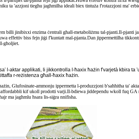
ss il-partijiet tal-pjanta fejn jiġi applikat.Huwa effettiv kontra firxa wiesg
ku ta 'azzjoni tiegħu jagħmilha ideali biex tintuża f'rotazzjoni ma' erbiċ
m billi jinibixxi enzima ċentrali għall-metaboliżmu tal-pjanti.Il-pjant
wa effettiv biss fejn jiġi f'kuntatt mal-pjanta.Dan jippermettilha tikkon
l-għoljiet.
l-aktar applikati, li jikkontrolla l-ħaxix ħażin f'varjetà kbira ta
ittaffa r-reżistenza għall-ħaxix ħażin.
x ħażin, Glufosinate-ammonju ippermetta l-produzzjoni b'saħħitha ta' akta
affordabbli kif ukoll prodotti varji.Il-bdiewa jiddependu wkoll fuq GA me
ħajr ma jagħmlu ħsara lis-siġra nnifisha.