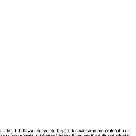
r id-dinja.Il-bdiewa jiddependu fuq Glufosinate-ammonju minħabba li