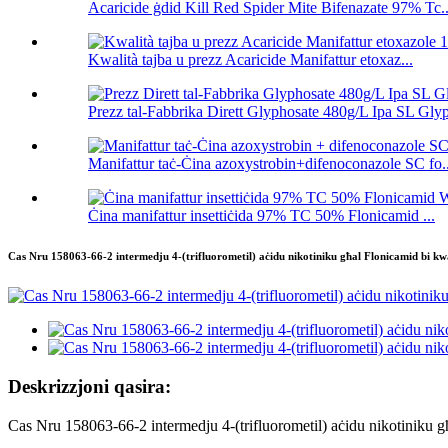
Acaricide ġdid Kill Red Spider Mite Bifenazate 97% Tc..
Kwalità tajba u prezz Acaricide Manifattur etoxaz...
Prezz tal-Fabbrika Dirett Glyphosate 480g/L Ipa SL Glyp
Manifattur taċ-Ċina azoxystrobin+difenoconazole SC fo..
Ċina manifattur insettiċida 97% TC 50% Flonicamid ...
Cas Nru 158063-66-2 intermedju 4-(trifluorometil) aċidu nikotiniku għal Flonicamid bi kwa
Deskrizzjoni qasira:
Cas Nru 158063-66-2 intermedju 4-(trifluorometil) aċidu nikotiniku għ