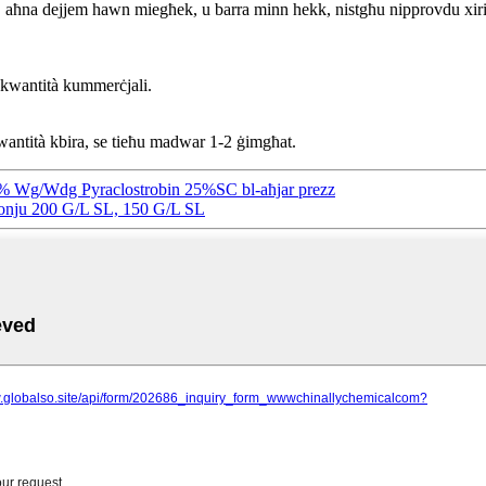
 aħna dejjem hawn miegħek, u barra minn hekk, nistgħu nipprovdu xiri w
 kwantità kummerċjali.
kwantità kbira, se tieħu madwar 1-2 ġimgħat.
5% Wg/Wdg Pyraclostrobin 25%SC bl-aħjar prezz
monju 200 G/L SL, 150 G/L SL