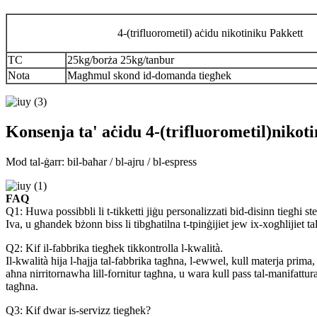
4-(trifluorometil) aċidu nikotiniku Pakkett
TC
25kg/borża 25kg/tanbur
Nota
Magħmul skond id-domanda tiegħek
Konsenja ta' aċidu 4-(trifluorometil)nikot
Mod tal-ġarr: bil-baħar / bl-ajru / bl-espress
FAQ
Q1: Huwa possibbli li t-tikketti jiġu personalizzati bid-disinn tiegħi st
Iva, u għandek bżonn biss li tibgħatilna t-tpinġijiet jew ix-xogħlijiet tal-a
Q2: Kif il-fabbrika tiegħek tikkontrolla l-kwalità.
Il-kwalità hija l-ħajja tal-fabbrika tagħna, l-ewwel, kull materja prima
aħna nirritornawha lill-fornitur tagħna, u wara kull pass tal-manifattur
tagħna.
Q3: Kif dwar is-servizz tiegħek?