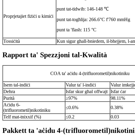
punt tat-tidwib: 146-148 ℃
Proprjetajiet fiżiċi u kimiċi
punt tat-togħlija: 266.6°C f'760 mmHg
punt ta 'flash: 115 °C
Tossiċità
Kun sigur għall-bniedem, il-bhejjem, l-a
Rapport ta' Spezzjoni tal-Kwalità
COA ta' aċidu 4-(trifluorometil)nikotiniku
Isem tal-indiċi
Valur ta' l-indiċi
Valur imkejj
Dehra
Isfar skur għal offwajt
Isfar ċar
Purità
≥97%
98.11%
Aċidu 6-
≤0.6%
0.38%
(trifluorometil)nikotiniku
Telf mat-tnixxif (%)
≤0.2
0.03
Pakkett ta 'aċidu 4-(trifluorometil)nikotin