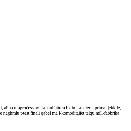
ti, aħna nipproċessaw il-manifattura b'din il-materja prima, jekk le,
se nagħmlu t-test finali qabel ma l-komoditajiet telqu mill-fabbrika