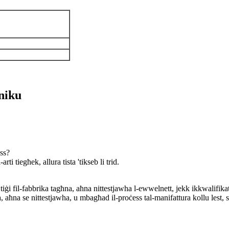
iniku
ess?
rti tiegħek, allura tista 'tikseb li trid.
, tiġi fil-fabbrika tagħna, aħna nittestjawha l-ewwelnett, jekk ikkwalifika
a, aħna se nittestjawha, u mbagħad il-proċess tal-manifattura kollu lest, 