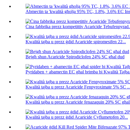
Abmectin ta 'kwalità għolja 95% TC, 1.8%, 3.6% EC Inse
Ċina fabbrika prezz kompetittiv Acaricide Tebufenpyrad.
Kwalità tajba u prezz ġdid Acaricide spiromesifen 22...
Bejgħ sħun Acaricide Spirodiclofen 24% SC għal dud
Pyridaben + abamectin EC għal brimba bi Kwalità Tajba.
Kwalità tajba u prezz Acaricide Fenpyroximate 5% SC ..
Kwalità tajba u prezz Acaricide fenazaquin 20% SC għall
Kwalità tajba u prezz ġdid Acaricide Cyflumetofen 20...