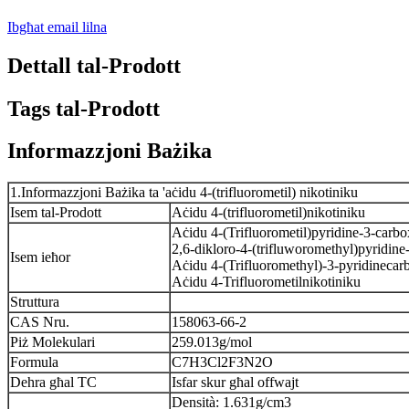
Ibgħat email lilna
Dettall tal-Prodott
Tags tal-Prodott
Informazzjoni Bażika
1.Informazzjoni Bażika ta 'aċidu 4-(trifluorometil) nikotiniku
Isem tal-Prodott
Aċidu 4-(trifluorometil)nikotiniku
Aċidu 4-(Trifluorometil)pyridine-3-carbo
2,6-dikloro-4-(trifluworomethyl)pyridin
Isem ieħor
Aċidu 4-(Trifluoromethyl)-3-pyridinecar
Aċidu 4-Trifluorometilnikotiniku
Struttura
CAS Nru.
158063-66-2
Piż Molekulari
259.013g/mol
Formula
C7H3Cl2F3N2O
Dehra għal TC
Isfar skur għal offwajt
Densità: 1.631g/cm3