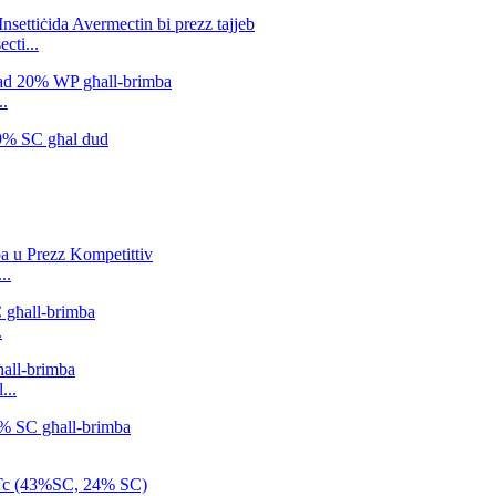
cti...
..
..
.
...