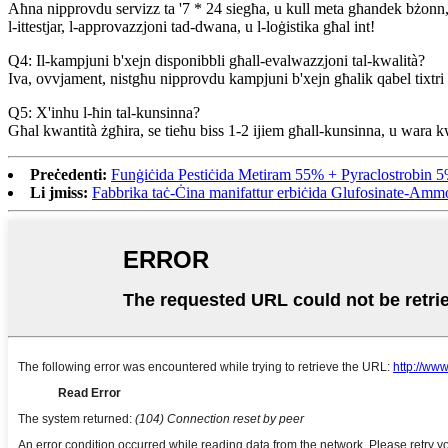
Aħna nipprovdu servizz ta '7 * 24 siegħa, u kull meta għandek bżonn,
l-ittestjar, l-approvazzjoni tad-dwana, u l-loġistika għal int!
Q4: Il-kampjuni b'xejn disponibbli għall-evalwazzjoni tal-kwalità?
Iva, ovvjament, nistgħu nipprovdu kampjuni b'xejn għalik qabel tixtri
Q5: X'inhu l-ħin tal-kunsinna?
Għal kwantità żgħira, se tieħu biss 1-2 ijiem għall-kunsinna, u wara 
Preċedenti:
Funġiċida Pestiċida Metiram 55% + Pyraclostrobin 
Li jmiss:
Fabbrika taċ-Ċina manifattur erbiċida Glufosinate-Am