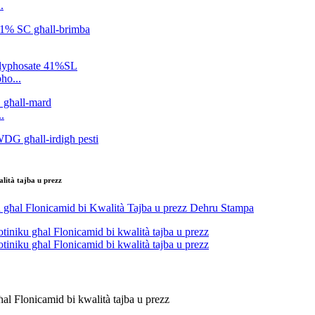
.
ho...
.
lità tajba u prezz
al Flonicamid bi kwalità tajba u prezz