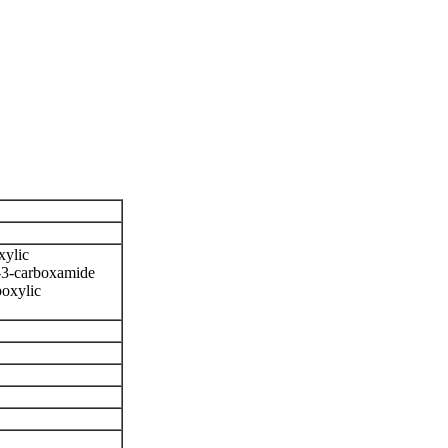
xylic
e-3-carboxamide
boxylic