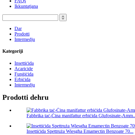
FAQs
Ikkuntatjana
Dar
Prodotti
Intermedju
Kategoriji
Insettiċida
Acaricide
Funġiċida
Erbiċida
Intermedju
Prodotti dehru
Fabbrika taċ-Ċina manifattur erbiċida Glufosinate-Amm..
Insettiċida Spettruża Wiesgħa Emamectin Benzoate 70...