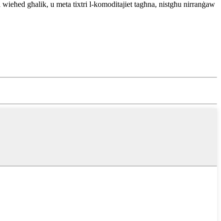
ieħed għalik, u meta tixtri l-komoditajiet tagħna, nistgħu nirranġaw