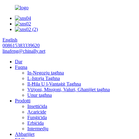
English
008615383339620
linafeng@chinally.net
Dar
Fuqna
In-Negozju tagħna
L-Istorja Taghna
Il-Ħila U l-Vantaġġ Tagħna
Viżjoni, Missjoni, Valuri, Għanijiet tagħna
Unur tagħna
Prodotti
Insettiċida
Acaricide
Funġiċida
Erbiċida
Intermedju
Aħbarijiet