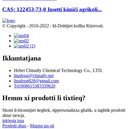
CAS: 122453-73-0 Insetti kimiċi agrikoli...
© Copyright - 2010-2022 : Id-Drittijiet kollha Riżervati.
Ikkuntatjana
Hebei Chinally Chemical Technology Co., LTD.
linafeng@chinally.net
linafeng828@gmail.com
Tel:008615383339620
Hemm xi prodotti li tixtieq?
Skont il-bżonnijiet tiegħek, tippersonalizza għalik, u tagħtik prodotti
aktar siewja.
inkjesta issa
Prodotti sħan
-
Mappa tas-sit