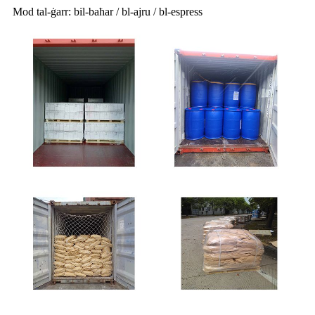
Mod tal-ġarr: bil-baħar / bl-ajru / bl-espress