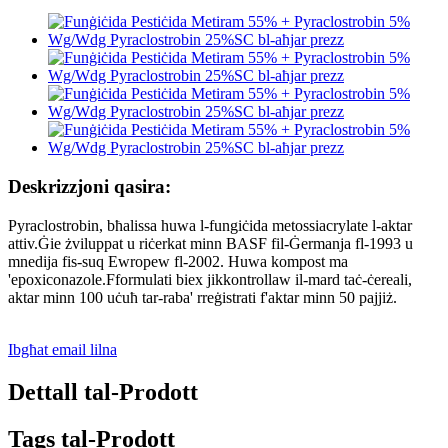
Deskrizzjoni qasira:
Pyraclostrobin, bħalissa huwa l-fungiċida metossiacrylate l-aktar
attiv.Ġie żviluppat u riċerkat minn BASF fil-Ġermanja fl-1993 u
mnedija fis-suq Ewropew fl-2002. Huwa kompost ma
'epoxiconazole.Fformulati biex jikkontrollaw il-mard taċ-ċereali,
aktar minn 100 uċuħ tar-raba' rreġistrati f'aktar minn 50 pajjiż.
Ibgħat email lilna
Dettall tal-Prodott
Tags tal-Prodott