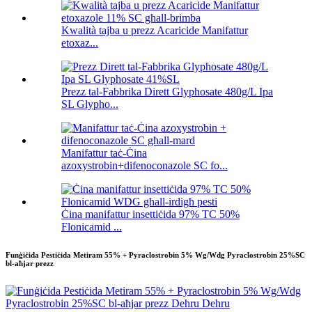
Kwalità tajba u prezz Acaricide Manifattur
etoxaz...
Prezz tal-Fabbrika Dirett Glyphosate 480g/L Ipa
SL Glypho...
Manifattur taċ-Ċina
azoxystrobin+difenoconazole SC fo...
Ċina manifattur insettiċida 97% TC 50%
Flonicamid ...
Funġiċida Pestiċida Metiram 55% + Pyraclostrobin 5% Wg/Wdg Pyraclostrobin 25%SC
bl-aħjar prezz