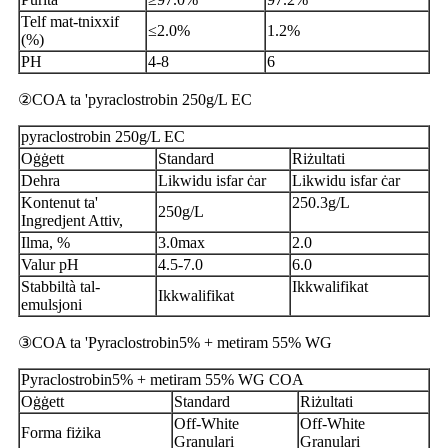
Telf mat-tnixxif
≤2.0%
1.2%
(%)
PH
4-8
6
②COA ta 'pyraclostrobin 250g/L EC
pyraclostrobin 250g/L EC
Oġġett
Standard
Riżultati
Dehra
Likwidu isfar ċar
Likwidu isfar ċar
Kontenut ta'
250.3g/L
250g/L
Ingredjent Attiv,
Ilma, %
3.0max
2.0
Valur pH
4.5-7.0
6.0
Stabbiltà tal-
Ikkwalifikat
Ikkwalifikat
emulsjoni
③COA ta 'Pyraclostrobin5% + metiram 55% WG
Pyraclostrobin5% + metiram 55% WG COA
Oġġett
Standard
Riżultati
Off-White
Off-White
Forma fiżika
Granulari
Granulari