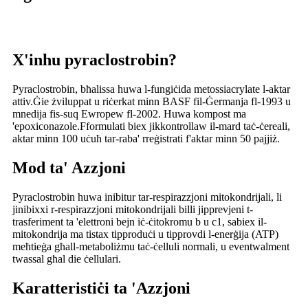
X'inhu pyraclostrobin?
Pyraclostrobin, bħalissa huwa l-fungiċida metossiacrylate l-aktar
attiv.Ġie żviluppat u riċerkat minn BASF fil-Ġermanja fl-1993 u
mnedija fis-suq Ewropew fl-2002. Huwa kompost ma
'epoxiconazole.Fformulati biex jikkontrollaw il-mard taċ-ċereali,
aktar minn 100 uċuħ tar-raba' rreġistrati f'aktar minn 50 pajjiż.
Mod ta' Azzjoni
Pyraclostrobin huwa inibitur tar-respirazzjoni mitokondrijali, li
jinibixxi r-respirazzjoni mitokondrijali billi jipprevjeni t-
trasferiment ta 'elettroni bejn iċ-ċitokromu b u c1, sabiex il-
mitokondrija ma tistax tipproduċi u tipprovdi l-enerġija (ATP)
meħtieġa għall-metaboliżmu taċ-ċelluli normali, u eventwalment
twassal għal die ċellulari.
Karatteristiċi ta 'Azzjoni