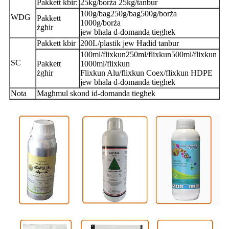
Pakkett kbir:
25kg/borża 25kg/tanbur
100g/bag250g/bag500g/borża
WDG
Pakkett
1000g/borża
żgħir
jew bħala d-domanda tiegħek
Pakkett kbir
200L/plastik jew Ħadid tanbur
100ml/flixkun250ml/flixkun500ml/flixkun
SC
Pakkett
1000ml/flixkun
żgħir
Flixkun Alu/flixkun Coex/flixkun HDPE
jew bħala d-domanda tiegħek
Nota
Magħmul skond id-domanda tiegħek