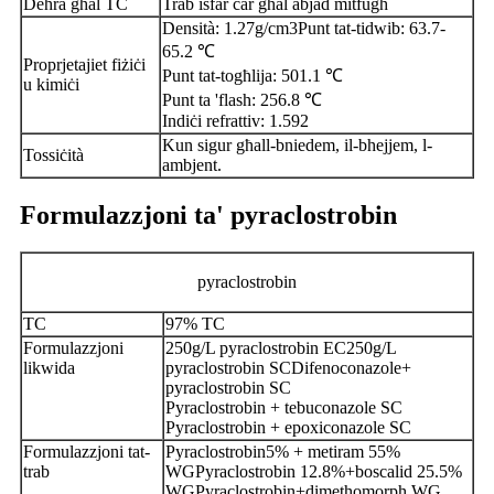
Dehra għal TC
Trab isfar ċar għal abjad mitfugħ
Densità: 1.27g/cm3Punt tat-tidwib: 63.7-
65.2 ℃
Proprjetajiet fiżiċi
Punt tat-togħlija: 501.1 ℃
u kimiċi
Punt ta 'flash: 256.8 ℃
Indiċi refrattiv: 1.592
Kun sigur għall-bniedem, il-bhejjem, l-
Tossiċità
ambjent.
Formulazzjoni ta' pyraclostrobin
pyraclostrobin
TC
97% TC
Formulazzjoni
250g/L pyraclostrobin EC250g/L
likwida
pyraclostrobin SCDifenoconazole+
pyraclostrobin SC
Pyraclostrobin + tebuconazole SC
Pyraclostrobin + epoxiconazole SC
Formulazzjoni tat-
Pyraclostrobin5% + metiram 55%
trab
WGPyraclostrobin 12.8%+boscalid 25.5%
WGPyraclostrobin+dimethomorph WG