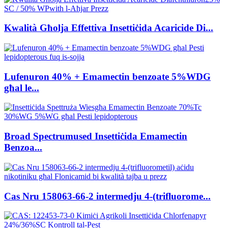
Kwalità Għolja Effettiva Insettiċida Acaricide Di...
Lufenuron 40% + Emamectin benzoate 5%WDG
għal le...
Broad Spectrumused Insettiċida Emamectin
Benzoa...
Cas Nru 158063-66-2 intermedju 4-(trifluorome...