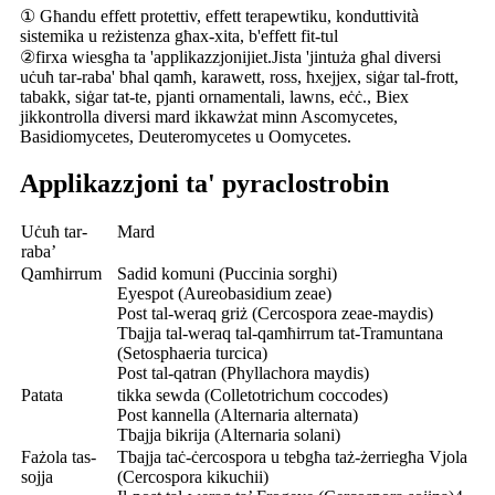
① Għandu effett protettiv, effett terapewtiku, konduttività
sistemika u reżistenza għax-xita, b'effett fit-tul
②firxa wiesgħa ta 'applikazzjonijiet.Jista 'jintuża għal diversi
uċuħ tar-raba' bħal qamħ, karawett, ross, ħxejjex, siġar tal-frott,
tabakk, siġar tat-te, pjanti ornamentali, lawns, eċċ., Biex
jikkontrolla diversi mard ikkawżat minn Ascomycetes,
Basidiomycetes, Deuteromycetes u Oomycetes.
Applikazzjoni ta' pyraclostrobin
Uċuħ tar-
Mard
raba’
Qamħirrum
Sadid komuni (Puccinia sorghi)
Eyespot (Aureobasidium zeae)
Post tal-weraq griż (Cercospora zeae-maydis)
Tbajja tal-weraq tal-qamħirrum tat-Tramuntana
(Setosphaeria turcica)
Post tal-qatran (Phyllachora maydis)
Patata
tikka sewda (Colletotrichum coccodes)
Post kannella (Alternaria alternata)
Tbajja bikrija (Alternaria solani)
Fażola tas-
Tbajja taċ-ċercospora u tebgħa taż-żerriegħa Vjola
sojja
(Cercospora kikuchii)