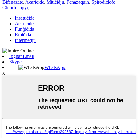
Bifenazate
,
Acaricide
,
Mitiċidju
,
Fenazaquin
,
Spirodiclofe
,
Chlorfenapyr
,
Insettiċida
Acaricide
Funġiċida
Erbiċida
Intermedju
Ibgħat Email
Skype
WhatsApp
x