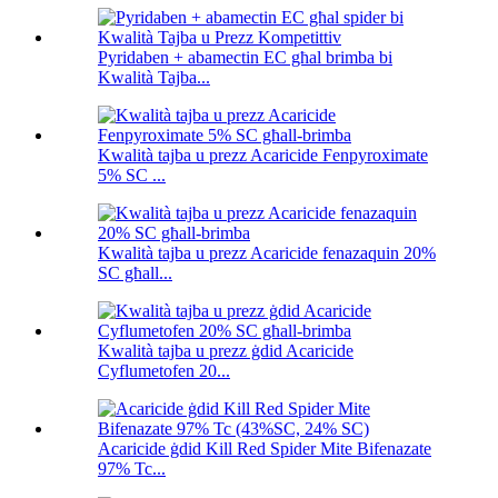
Pyridaben + abamectin EC għal brimba bi
Kwalità Tajba...
Kwalità tajba u prezz Acaricide Fenpyroximate
5% SC ...
Kwalità tajba u prezz Acaricide fenazaquin 20%
SC għall...
Kwalità tajba u prezz ġdid Acaricide
Cyflumetofen 20...
Acaricide ġdid Kill Red Spider Mite Bifenazate
97% Tc...