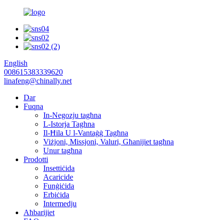
English
008615383339620
linafeng@chinally.net
Dar
Fuqna
In-Negozju tagħna
L-Istorja Taghna
Il-Ħila U l-Vantaġġ Tagħna
Viżjoni, Missjoni, Valuri, Għanijiet tagħna
Unur tagħna
Prodotti
Insettiċida
Acaricide
Funġiċida
Erbiċida
Intermedju
Aħbarijiet