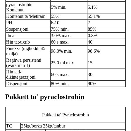
pyraclostrobin
5% min.
5.1%
Kontenut
Kontenut ta 'Metiram
55%
55.1%
PH
6-10
7
Sospensjoni
75% min.
85%
Ilma
3.0% max.
0.8%
Ħin tat-tixrib
60 s max.
40
Finezza (mgħoddi 45
98.0% min.
98.6%
malja)
Ragħwa persistenti
25.0 ml max.
15
(wara min 1)
Ħin tad-
60 s max.
30
diżintegrazzjoni
Dispersjoni
80% min.
90%
Pakkett ta' pyraclostrobin
Pakkett ta' Pyraclostrobin
TC
25kg/borża 25kg/tanbur