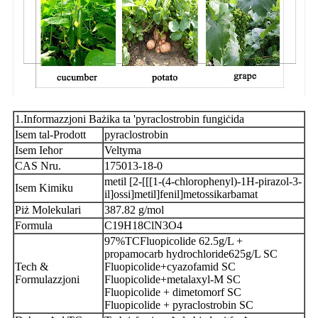
1.Informazzjoni Bażika ta 'pyraclostrobin fungiċida
Isem tal-Prodott
pyraclostrobin
Isem Ieħor
Veltyma
CAS Nru.
175013-18-0
metil [2-[[[1-(4-chlorophenyl)-1H-pirazol-3-
Isem Kimiku
il]ossi]metil]fenil]metossikarbamat
Piż Molekulari
387.82 g/mol
Formula
C19H18ClN3O4
97%TCFluopicolide 62.5g/L +
propamocarb hydrochloride625g/L SC
Tech &
Fluopicolide+cyazofamid SC
Formulazzjoni
Fluopicolide+metalaxyl-M SC
Fluopicolide + dimetomorf SC
Fluopicolide + pyraclostrobin SC