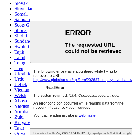
Slovak
Slovenian
Somali
Samoan
Scots Gaelic
Shona
Sindhi
Sundanese
Swahili
Tajik
Tamil
Telugu
Thai
Ukrainian
Urdu
Uzbek
Vietnamese
Welsh
Xhosa
Yiddish
Yoruba
Zulu
Kinyarwanda
Tatar
Oriya