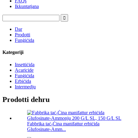
FAQs
Ikkuntatjana
Dar
Prodotti
Funġiċida
Kategoriji
Insettiċida
Acaricide
Funġiċida
Erbiċida
Intermedju
Prodotti dehru
Fabbrika taċ-Ċina manifattur erbiċida
Glufosinate-Amm...