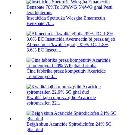
Insettiċida Spettruża Wiesgħa Emamectin
Benzoate 70...
Abmectin ta 'kwalità għolja 95% TC, 1.8%,
3.6% EC Insecti...
Ċina fabbrika prezz kompetittiv Acaricide
Tebufenpyrad...
Kwalità tajba u prezz ġdid Acaricide
spiromesifen 22...
Bejgħ sħun Acaricide Spirodiclofen 24% SC
għal dud