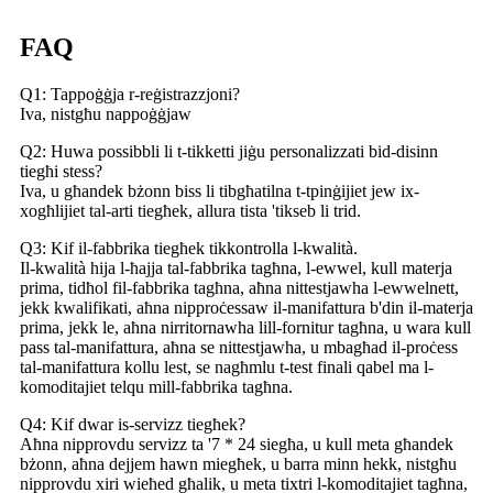
FAQ
Q1: Tappoġġja r-reġistrazzjoni?
Iva, nistgħu nappoġġjaw
Q2: Huwa possibbli li t-tikketti jiġu personalizzati bid-disinn
tiegħi stess?
Iva, u għandek bżonn biss li tibgħatilna t-tpinġijiet jew ix-
xogħlijiet tal-arti tiegħek, allura tista 'tikseb li trid.
Q3: Kif il-fabbrika tiegħek tikkontrolla l-kwalità.
Il-kwalità hija l-ħajja tal-fabbrika tagħna, l-ewwel, kull materja
prima, tidħol fil-fabbrika tagħna, aħna nittestjawha l-ewwelnett,
jekk kwalifikati, aħna nipproċessaw il-manifattura b'din il-materja
prima, jekk le, aħna nirritornawha lill-fornitur tagħna, u wara kull
pass tal-manifattura, aħna se nittestjawha, u mbagħad il-proċess
tal-manifattura kollu lest, se nagħmlu t-test finali qabel ma l-
komoditajiet telqu mill-fabbrika tagħna.
Q4: Kif dwar is-servizz tiegħek?
Aħna nipprovdu servizz ta '7 * 24 siegħa, u kull meta għandek
bżonn, aħna dejjem hawn miegħek, u barra minn hekk, nistgħu
nipprovdu xiri wieħed għalik, u meta tixtri l-komoditajiet tagħna,