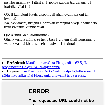
nistgħu nirranġaw l-ittestjar, l-approvazzjoni tad-dwana, u l-
loġistika għal int!
Q5: Il-kampjuni b'xejn disponibbli għall-evalwazzjoni tal-
kwalità?
Iva, ovvjament, nistgħu nipprovdu kampjuni b'xejn għalik qabel
tixtri kwantità kummerċjali.
Q6: X'inhu l-ħin tal-kunsinna?
Għal kwantità żgħira, se tieħu biss 1-2 ijiem għall-kunsinna, u
wara kwantità kbira, se tieħu madwar 1-2 ġimgħat.
Preċedenti:
Manifattur taċ-Ċina Fluopicolide 62.5g/L +
propamocarb 625g/L SC bl-aħjar prezz
Li jmiss:
Cas Nru 158063-66-2 intermedju 4-(trifluorometil)
aċidu nikotiniku għal Flonicamid bi kwalità tajba u prezz