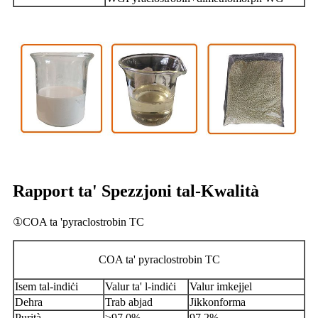
Rapport ta' Spezzjoni tal-Kwalità
①COA ta 'pyraclostrobin TC
COA ta' pyraclostrobin TC
Isem tal-indiċi
Valur ta' l-indiċi
Valur imkejjel
Dehra
Trab abjad
Jikkonforma
Purità
≥97.0%
97.2%