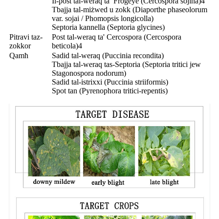
Il-post tal-weraq ta’ Frogeye (Cercospora sojina)4
Tbajja tal-miżwed u zokk (Diaporthe phaseolorum
var. sojai / Phomopsis longicolla)
Septoria kannella (Septoria glycines)
Pitravi taz-
Post tal-weraq ta' Cercospora (Cercospora
zokkor
beticola)4
Qamħ
Sadid tal-weraq (Puccinia recondita)
Tbajja tal-weraq tas-Septoria (Septoria tritici jew
Stagonospora nodorum)
Sadid tal-istrixxi (Puccinia striiformis)
Spot tan (Pyrenophora tritici-repentis)